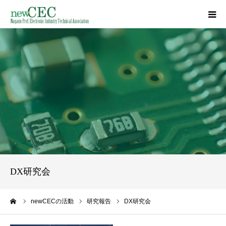
HOME
事業概要
講習会／講演会
研究報告
長野県収入証紙
DX研究会
資料集
ーム
newCECの活動
研究報告
DX研究会
入会案内