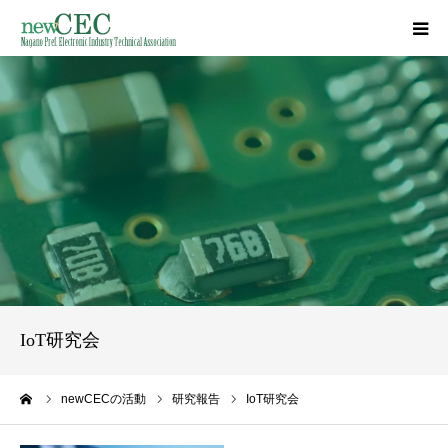
HOME
事業概要
講習会／講演会
研究報告
長野県収入証紙
IoT研究会
資料集
ーム
newCECの活動
研究報告
IoT研究会
入会案内