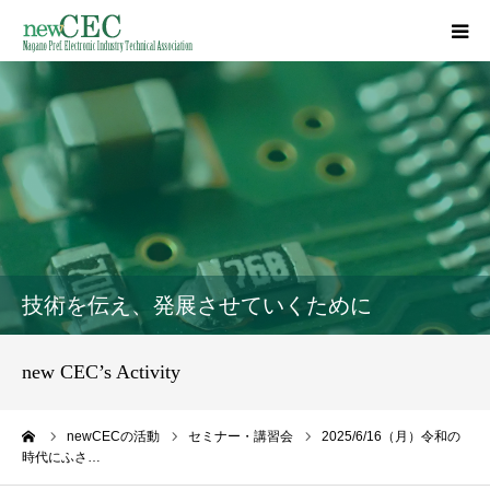
HOME
事業概要
講習会／講演会
研究報告
技術を伝え、発展させていくために
長野県収入証紙
new CEC’s Activity
資料集
ーム
newCECの活動
セミナー・講習会
2025/6/16（月）令和の
時代にふさ…
入会案内